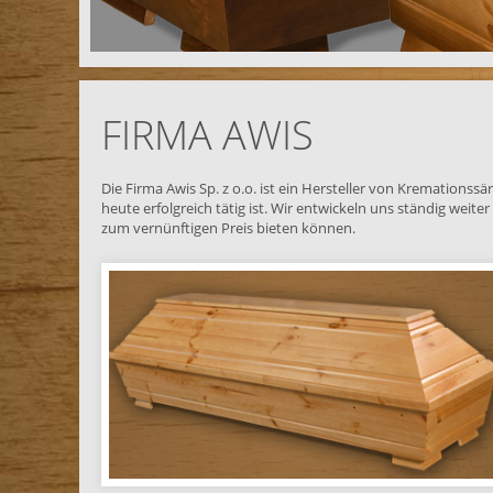
FIRMA AWIS
Die Firma Awis Sp. z o.o. ist ein Hersteller von Kremationss
heute erfolgreich tätig ist. Wir entwickeln uns ständig wei
zum vernünftigen Preis bieten können.